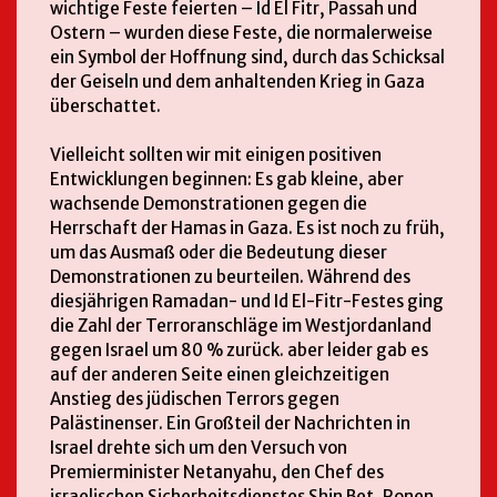
wichtige Feste feierten – Id El Fitr, Passah und
Ostern – wurden diese Feste, die normalerweise
ein Symbol der Hoffnung sind, durch das Schicksal
der Geiseln und dem anhaltenden Krieg in Gaza
überschattet.
Vielleicht sollten wir mit einigen positiven
Entwicklungen beginnen: Es gab kleine, aber
wachsende Demonstrationen gegen die
Herrschaft der Hamas in Gaza. Es ist noch zu früh,
um das Ausmaß oder die Bedeutung dieser
Demonstrationen zu beurteilen. Während des
diesjährigen Ramadan- und Id El-Fitr-Festes ging
die Zahl der Terroranschläge im Westjordanland
gegen Israel um 80 % zurück. aber leider gab es
auf der anderen Seite einen gleichzeitigen
Anstieg des jüdischen Terrors gegen
Palästinenser. Ein Großteil der Nachrichten in
Israel drehte sich um den Versuch von
Premierminister Netanyahu, den Chef des
israelischen Sicherheitsdienstes Shin Bet, Ronen