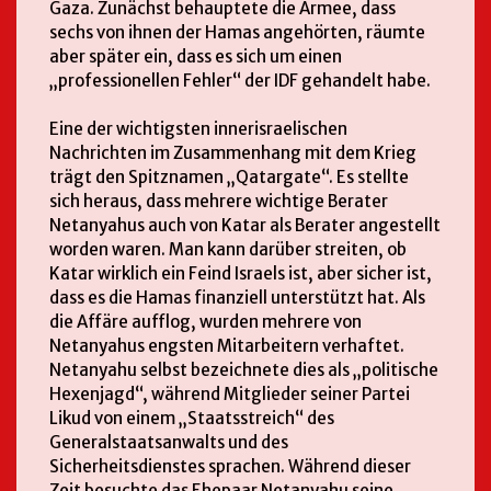
Gaza. Zunächst behauptete die Armee, dass
sechs von ihnen der Hamas angehörten, räumte
aber später ein, dass es sich um einen
„professionellen Fehler“ der IDF gehandelt habe.
Eine der wichtigsten innerisraelischen
Nachrichten im Zusammenhang mit dem Krieg
trägt den Spitznamen „Qatargate“. Es stellte
sich heraus, dass mehrere wichtige Berater
Netanyahus auch von Katar als Berater angestellt
worden waren. Man kann darüber streiten, ob
Katar wirklich ein Feind Israels ist, aber sicher ist,
dass es die Hamas finanziell unterstützt hat. Als
die Affäre aufflog, wurden mehrere von
Netanyahus engsten Mitarbeitern verhaftet.
Netanyahu selbst bezeichnete dies als „politische
Hexenjagd“, während Mitglieder seiner Partei
Likud von einem „Staatsstreich“ des
Generalstaatsanwalts und des
Sicherheitsdienstes sprachen. Während dieser
Zeit besuchte das Ehepaar Netanyahu seine