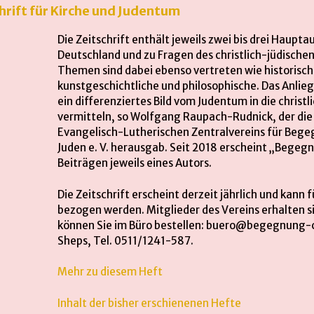
ift für Kirche und Judentum
Die Zeitschrift enthält jeweils zwei bis drei Haup
Deutschland und zu Fragen des christlich-jüdischen
Themen sind dabei ebenso vertreten wie historisc
kunstgeschichtliche und philosophische. Das Anlieg
ein differenziertes Bild vom Judentum in die chris
vermitteln, so Wolfgang Raupach-Rudnick, der die 
Evangelisch-Lutherischen Zentralvereins für Bege
Juden e. V. herausgab. Seit 2018 erscheint „Begeg
Beiträgen jeweils eines Autors.
Die Zeitschrift erscheint derzeit jährlich und kann 
bezogen werden. Mitglieder des Vereins erhalten si
können Sie im Büro bestellen: buero@begegnung-ch
Sheps, Tel. 0511/1241-587.
Mehr zu diese
m Heft
Inhalt der bisher erschienenen Hefte