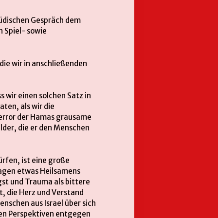
-Jüdischen Gespräch dem
n Spiel- sowie
 die wir in anschließenden
s wir einen solchen Satz in
ten, als wir die
 Terror der Hamas grausame
ilder, die er den Menschen
rfen, ist eine große
 Tagen etwas Heilsamens
gst und Trauma als bittere
st, die Herz und Verstand
enschen aus Israel über sich
hen Perspektiven entgegen