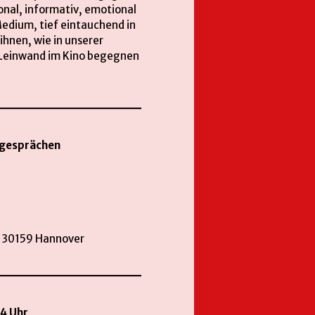
onal, informativ, emotional
edium, tief eintauchend in
hnen, wie in unserer
n Leinwand im Kino begegnen
mgesprächen
, 30159 Hannover
4 Uhr