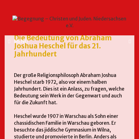
Die Bedeutung von Abraham
MENÜ
Joshua Heschel für das 21.
Jahrhundert
Der große Religionsphilosoph Abraham Joshua
Heschel starb 1972, also vor einem halben
Jahrhundert. Dies ist ein Anlass, zu fragen, welche
Bedeutung sein Werk in der Gegenwart und auch
für die Zukunft hat.
Heschel wurde 1907 in Warschau als Sohn einer
chassidischen Familie in Warschau geboren. Er
besuchte das jiddische Gymnasium in Wilna,
studierte und promovierte in Berlin. Anders als