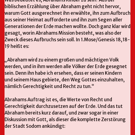
biblischen Erzählung über Abraham geht nicht hervor,
warum Gott ausgerechnet ihn erwählte, ihn zum Aufbruch
aus seiner Heimat aufforderte und ihn zum Segen aller
Generationen der Erde machen wollte. Doch ganz klar wird
gesagt, worin Abrahams Mission besteht, was also der
Zweck dieses Aufbruchs sein soll. In 1.Mose/Genesis 18,18-
19 heißt es:
„Abraham wird zu einem großen und mächtigen Volk
werden, und in ihm werden alle Völker der Erde gesegnet
sein. Denn ihn habe ich ersehen, dass er seinen Kindern
und seinem Haus gebiete, den Weg Gottes einzuhalten,
nämlich Gerechtigkeit und Recht zu tun.“
Abrahams Auftrag ist es, die Werte von Recht und
Gerechtigkeit durchzusetzen auf der Erde. Und das tut
Abraham bereits kurz darauf, und zwar sogar in einer
Diskussion mit Gott, als dieser die komplette Zerstörung
der Stadt Sodom ankündigt: