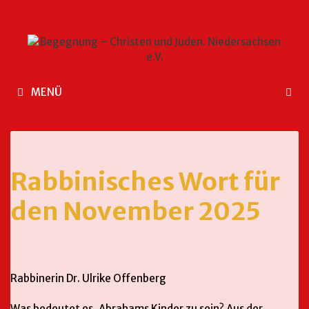
MENÜ
Rabbinisches Wort für
den November 2025
Rabbinerin Dr. Ulrike Offenberg
Was bedeutet es, Abrahams Kinder zu sein? Aus der