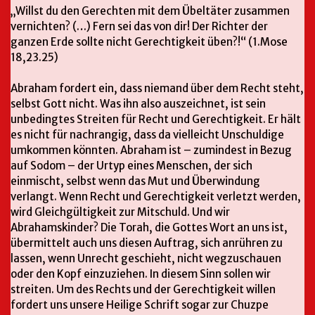
„Willst du den Gerechten mit dem Übeltäter zusammen
vernichten? (…) Fern sei das von dir! Der Richter der
ganzen Erde sollte nicht Gerechtigkeit üben?!“ (1.Mose
18,23.25)
Abraham fordert ein, dass niemand über dem Recht steht,
selbst Gott nicht. Was ihn also auszeichnet, ist sein
unbedingtes Streiten für Recht und Gerechtigkeit. Er hält
es nicht für nachrangig, dass da vielleicht Unschuldige
umkommen könnten. Abraham ist – zumindest in Bezug
auf Sodom – der Urtyp eines Menschen, der sich
einmischt, selbst wenn das Mut und Überwindung
verlangt. Wenn Recht und Gerechtigkeit verletzt werden,
wird Gleichgültigkeit zur Mitschuld. Und wir
Abrahamskinder? Die Torah, die Gottes Wort an uns ist,
übermittelt auch uns diesen Auftrag, sich anrühren zu
lassen, wenn Unrecht geschieht, nicht wegzuschauen
oder den Kopf einzuziehen. In diesem Sinn sollen wir
streiten. Um des Rechts und der Gerechtigkeit willen
fordert uns unsere Heilige Schrift sogar zur Chuzpe