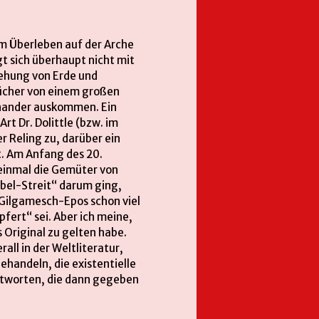
em Überleben auf der Arche
gt sich überhaupt nicht mit
tehung von Erde und
bücher von einem großen
inander auskommen. Ein
Art Dr. Dolittle (bzw. im
er Reling zu, darüber ein
t. Am Anfang des 20.
 einmal die Gemüter von
ibel-Streit“ darum ging,
 Gilgamesch-Epos schon viel
pfert“ sei. Aber ich meine,
 Original zu gelten habe.
ll in der Weltliteratur,
handeln, die existentielle
ntworten, die dann gegeben