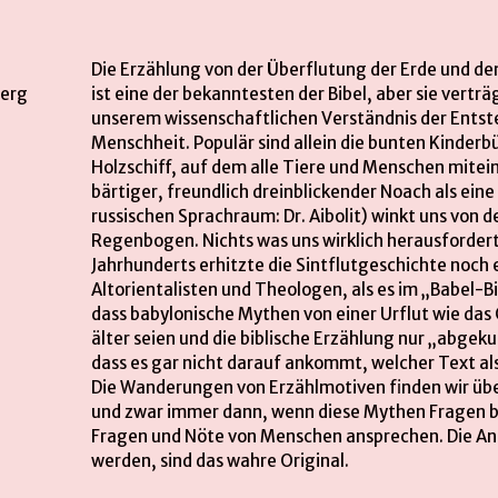
Die Erzählung von der Überflutung der Erde und d
berg
ist eine der bekanntesten der Bibel, aber sie verträ
unserem wissenschaftlichen Verständnis der Ents
Menschheit. Populär sind allein die bunten Kinder
Holzschiff, auf dem alle Tiere und Menschen mite
bärtiger, freundlich dreinblickender Noach als eine 
russischen Sprachraum: Dr. Aibolit) winkt uns von d
Regenbogen. Nichts was uns wirklich herausforder
Jahrhunderts erhitzte die Sintflutgeschichte noch
Altorientalisten und Theologen, als es im „Babel-B
dass babylonische Mythen von einer Urflut wie das
älter seien und die biblische Erzählung nur „abgeku
dass es gar nicht darauf ankommt, welcher Text als
Die Wanderungen von Erzählmotiven finden wir übera
und zwar immer dann, wenn diese Mythen Fragen be
Fragen und Nöte von Menschen ansprechen. Die A
werden, sind das wahre Original.