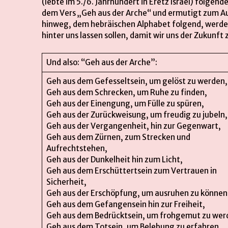
(lebte im 5./6. Jahrhundert in Eretz Israel) folgend
dem Vers „Geh aus der Arche“ und ermutigt zum Au
hinweg, dem hebräischen Alphabet folgend, werden
hinter uns lassen sollen, damit wir uns der Zukunf
Und also: “Geh aus der Arche”:
Geh aus dem Gefesseltsein, um gelöst zu werden,
Geh aus dem Schrecken, um Ruhe zu finden,
Geh aus der Einengung, um Fülle zu spüren,
Geh aus der Zurückweisung, um freudig zu jubeln,
Geh aus der Vergangenheit, hin zur Gegenwart,
Geh aus dem Zürnen, zum Strecken und
Aufrechtstehen,
Geh aus der Dunkelheit hin zum Licht,
Geh aus dem Erschüttertsein zum Vertrauen in
Sicherheit,
Geh aus der Erschöpfung, um ausruhen zu können
Geh aus dem Gefangensein hin zur Freiheit,
Geh aus dem Bedrücktsein, um frohgemut zu wer
Geh aus dem Totsein, um Belebung zu erfahren,