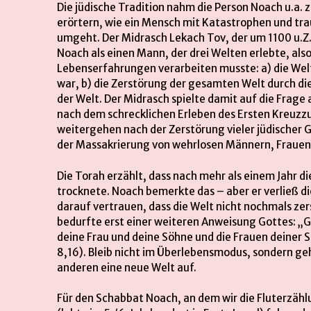
Die jüdische Tradition nahm die Person Noach u.a
erörtern, wie ein Mensch mit Katastrophen und t
umgeht. Der Midrasch Lekach Tov, der um 1100 u.Z.
Noach als einen Mann, der drei Welten erlebte, also
Lebenserfahrungen verarbeiten musste: a) die Wel
war, b) die Zerstörung der gesamten Welt durch di
der Welt. Der Midrasch spielte damit auf die Frage 
nach dem schrecklichen Erleben des Ersten Kreuzzu
weitergehen nach der Zerstörung vieler jüdischer
der Massakrierung von wehrlosen Männern, Frauen
Die Torah erzählt, dass nach mehr als einem Jahr di
trocknete. Noach bemerkte das – aber er verließ di
darauf vertrauen, dass die Welt nicht nochmals ze
bedurfte erst einer weiteren Anweisung Gottes: „G
deine Frau und deine Söhne und die Frauen deiner S
8,16). Bleib nicht im Überlebensmodus, sondern geh
anderen eine neue Welt auf.
Für den Schabbat Noach, an dem wir die Fluterzählu