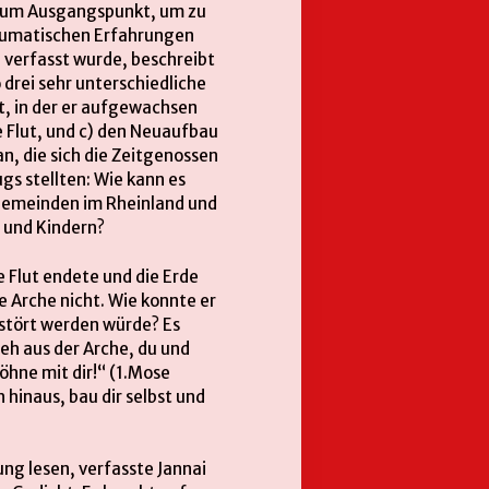
. zum Ausgangspunkt, um zu
raumatischen Erfahrungen
 verfasst wurde, beschreibt
 drei sehr unterschiedliche
t, in der er aufgewachsen
e Flut, und c) den Neuaufbau
an, die sich die Zeitgenossen
gs stellten: Wie kann es
 Gemeinden im Rheinland und
 und Kindern?
e Flut endete und die Erde
e Arche nicht. Wie konnte er
rstört werden würde? Es
eh aus der Arche, du und
öhne mit dir!“ (1.Mose
 hinaus, bau dir selbst und
ng lesen, verfasste Jannai