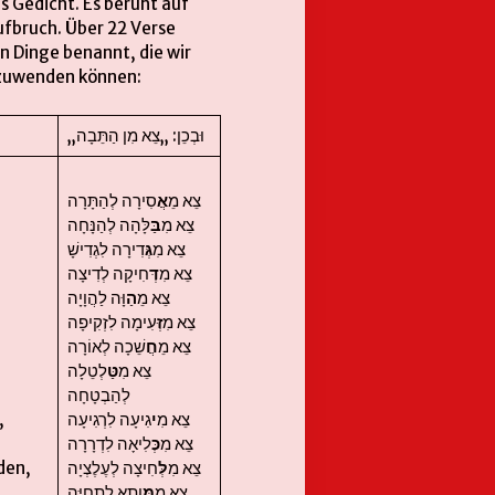
es Gedicht. Es beruht auf
fbruch. Über 22 Verse
 Dinge benannt, die wir
t zuwenden können:
„וּבְכֵן: „צֵא מִן הַתֵּבָה
צֵא מֵ
אֲ
סִירָה לְהַתָּרָה
צֵא מִ
בַּ
לָּהָה לְהַנָּחָה
צֵא מִ
גְּ
דִירָה לִגְדִישָׁ
צֵא מִ
דְּ
חִיקָה לְדִיצָה
צֵא מֵ
הַ
וָּה לַהֲוָיָה
צֵא מִ
זְּ
עִימָה לִזְקִיפָה
צֵא מֵ
חֲ
שֵׁכָה לְאוֹרָה
צֵא מִ
טַּ
לְטֵלָה
לְהַבְטָחָה
,
גִיעָה לִרְגִיעָה
י
צֵא מִ
צֵא מִ
כְּ
לִיאָה לִדְרָרָה
den,
חִיצָה לְעֶלֶצְיָה
לְּ
צֵא מִ
צֵא מִ
מָּ
וְתָא לִתְחִיָּה