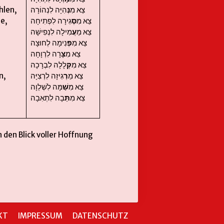
hlen,
הִיָּה לִנְהוֹרָה
נְּ
צֵא מִ
e,
גִירָה לִפְתִיחָה
סְּ
צֵא מִ
צֵא מֵ
עֲ
מִילָה לִנְפִישָׁה
צֵא מִ
פְּ
נִימָה לְחוּצָה
צֵא מִ
צָּ
רָה לִרְוָחָה
צֵא מִ
קְּ
לָלָה לִבְרָכָה
n,
גִיזָה לִרְצִיָּה
רְ
צֵא מֵ
צֵא מִ
שַּׁ
מָּה לִשְׁלֵוָה
צֵא מִ
תֵּ
בָה לִתְאִבָה
 den Blick voller Hoffnung
KT
IMPRESSUM
DATENSCHUTZ