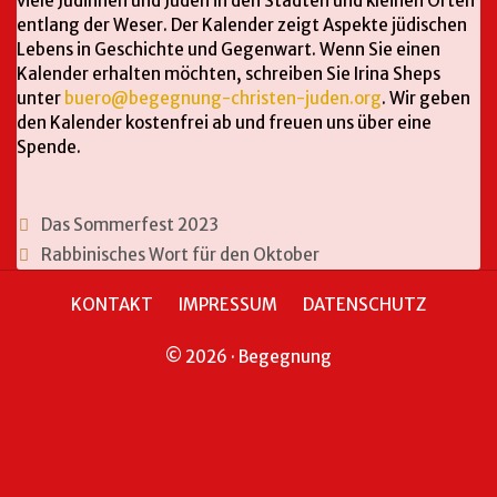
viele Jüdinnen und Juden in den Städten und kleinen Orten
entlang der Weser. Der Kalender zeigt Aspekte jüdischen
Lebens in Geschichte und Gegenwart. Wenn Sie einen
Kalender erhalten möchten, schreiben Sie Irina Sheps
unter
buero@begegnung-christen-juden.org
. Wir geben
den Kalender kostenfrei ab und freuen uns über eine
Spende.
Das Sommerfest 2023
Rabbinisches Wort für den Oktober
KONTAKT
IMPRESSUM
DATENSCHUTZ
© 2026 · Begegnung