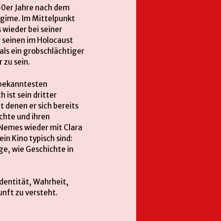
950er Jahre nach dem
gime. Im Mittelpunkt
wieder bei seiner
r seinen im Holocaust
als ein grobschlächtiger
 zu sein.
l bekanntesten
ist sein dritter
t denen er sich bereits
chte und ihren
 Nemes wieder mit Clara
in Kino typisch sind:
ge, wie Geschichte in
Identität, Wahrheit,
nft zu versteht.