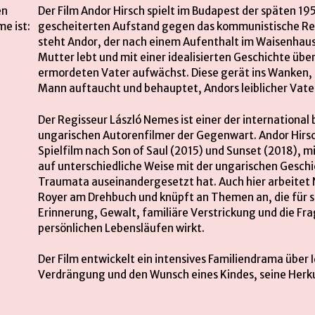
Der Film Andor Hirsch spielt im Budapest der späten 1
gescheiterten Aufstand gegen das kommunistische Re
steht Andor, der nach einem Aufenthalt im Waisenhaus 
Mutter lebt und mit einer idealisierten Geschichte übe
ermordeten Vater aufwächst. Diese gerät ins Wanken, 
Mann auftaucht und behauptet, Andors leiblicher Vater
Der Regisseur László Nemes ist einer der internationa
ungarischen Autorenfilmer der Gegenwart. Andor Hirsch 
Spielfilm nach Son of Saul (2015) und Sunset (2018), mi
auf unterschiedliche Weise mit der ungarischen Geschi
Traumata auseinandergesetzt hat. Auch hier arbeitet
Royer am Drehbuch und knüpft an Themen an, die für se
Erinnerung, Gewalt, familiäre Verstrickung und die Fra
persönlichen Lebensläufen wirkt.
Der Film entwickelt ein intensives Familiendrama über 
Verdrängung und den Wunsch eines Kindes, seine Herku