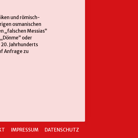
tiken und römisch-
hrigen osmanischen
en „falschen Messias“
r „Dönme“ oder
 20. Jahrhunderts
uf Anfrage zu
KT
IMPRESSUM
DATENSCHUTZ