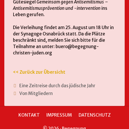
Gütesiegel
Gemeinsam gegen Antisemitismus –
Antisemitismusprävention und -intervention
ins
Leben gerufen.
Die Verleihung findet am 25. August um 18 Uhr in
der Synagoge Osnabrück statt. Da die Plätze
beschränkt sind, melden Sie sich bitte für die
Teilnahme an unter: buero@begegnung-
christen-juden.org
<< Zurück zur Übersicht
Eine Zeitreise durch das jüdische Jahr
Von Mitgliedern
KONTAKT
IMPRESSUM
DATENSCHUTZ
© 2026 · Begegnung