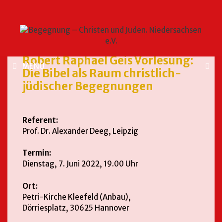
Robert Raphael Geis Vorlesung:
MENÜ
Die Bibel als Raum christlich-
jüdischer Begegnungen
Referent:
Prof. Dr. Alexander Deeg, Leipzig
Termin:
Dienstag, 7. Juni 2022, 19.00 Uhr
Ort:
Petri-Kirche Kleefeld (Anbau),
Dörriesplatz, 30625 Hannover