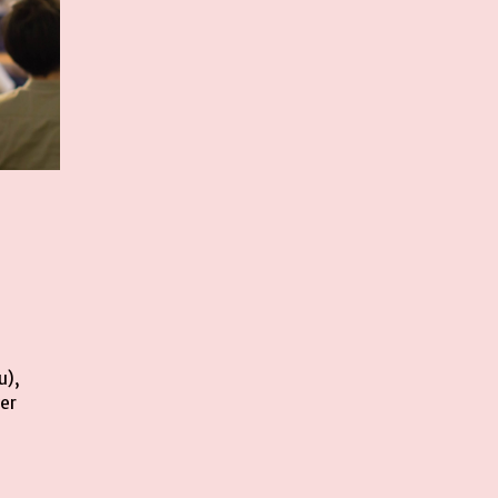
u),
er