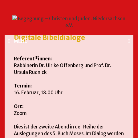
Digitale Bibeldialoge
MENÜ
Referent*innen:
Rabbinerin Dr. Ulrike Offenberg und Prof. Dr.
Ursula Rudnick
Termin:
16. Februar, 18.00 Uhr
Ort:
Zoom
Dies ist der zweite Abend in der Reihe der
Auslegungen des 5. Buch Moses. Im Dialog werden